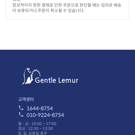
고객센터
1644-8754
010-9224-8754
월 - 금 : 10:00 ~ 17:00
점심 : 12:30 ~ 13:30
토, 일, 공휴일 휴무
입금계좌
기업은행 008-178793-04-017(주)체인지유어라이프
쇼핑메뉴
홈으로
이용안내
이용약관
개인정보취급방침
제휴문의
사이트맵
쇼핑몰정보
상호 : (주)체인지유어라이프