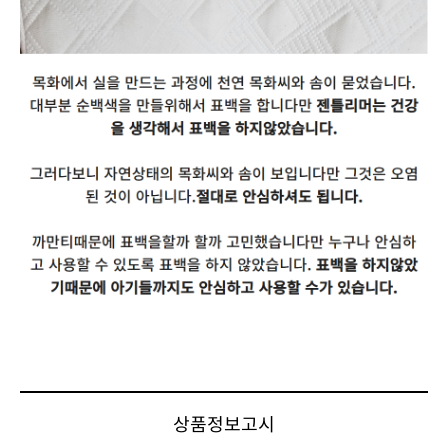
상품정보고시
제품명
각종 커버
판매가격
5,000원
브랜드
젠틀리머
원산지
대한민국
제조사
(주)젠틀리머