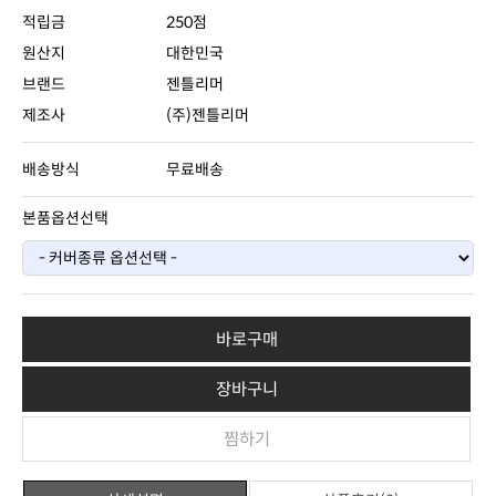
적립금
250점
원산지
대한민국
브랜드
젠틀리머
제조사
(주)젠틀리머
배송방식
무료배송
본품옵션선택
바로구매
장바구니
찜하기