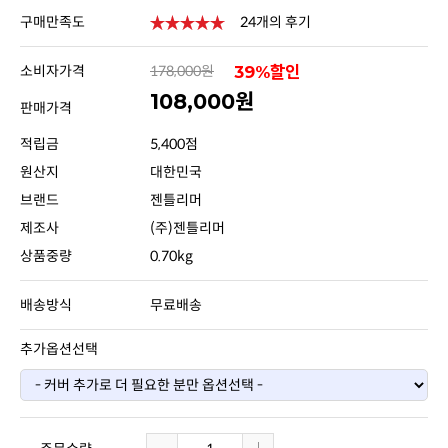
구매만족도
24개의 후기
소비자가격
178,000원
39%할인
108,000원
판매가격
적립금
5,400점
원산지
대한민국
브랜드
젠틀리머
제조사
(주)젠틀리머
상품중량
0.70kg
배송방식
무료배송
추가옵션선택