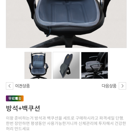
방석+백쿠션
허리 만드세요