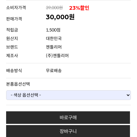
소비자가격
39,000원
23%할인
30,000원
판매가격
적립금
1,500점
원산지
대한민국
브랜드
젠틀리머
제조사
(주)젠틀리머
배송방식
무료배송
본품옵션선택
바로구매
장바구니