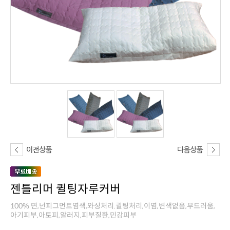
젠틀리머 퀼팅자루커버
아기피부,아토피,알러지,피부질환,민감피부