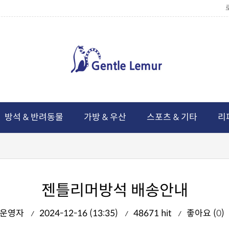
방석 & 반려동물
가방 & 우산
스포츠 & 기타
리
젠틀리머방석 배송안내
운영자
2024-12-16 (13:35)
48671 hit
좋아요 (
0
)