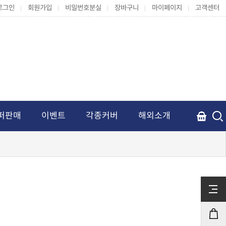
로그인
회원가입
비밀번호분실
장바구니
마이페이지
고객센터
퍼판매
이벤트
각종커버
해외소개