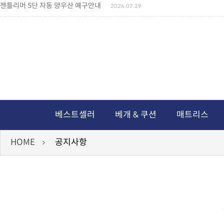
젠틀리머 5단 자동 양우산 예구안내
2026.07.29
젠틀리머 메모리제품 가격인상 안내
2026.07.27
왕나비경추베개 신상품 안내
2026.07.21
짐백(GYM BAG,보스톤백 중형) 배송일정 ..
2026.04.10
미니백팩 예구 안내
2026.04.14
독서쿠션 배송안내
2026.07.18
아름다운 디자인 양우산 예구안내
2026.06.30
통풍방석 신상품 안내
2026.06.02
월드컵 나눔방석 안내
2026.06.13
독서쿠션 2차 예구안내
2026.08.04
베스트셀러
베개 & 쿠션
매트리스
HOME
공지사항