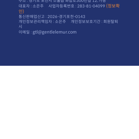
주소 : 경기도 포천시 소홀읍 화합로300번길 12, 가동
대표자 : 소은주 사업자등록번호 : 283-81-04099
인)
통신판매업신고 : 2026-경기포천-0143
시
gtl@gentlelemur.com
이메일 :