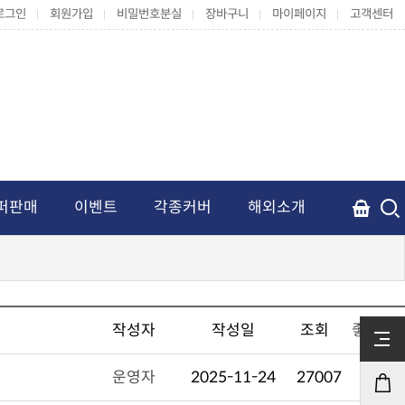
로그인
회원가입
비밀번호분실
장바구니
마이페이지
고객센터
퍼판매
이벤트
각종커버
해외소개
작성자
작성일
조회
좋아요
운영자
2025-11-24
27007
0