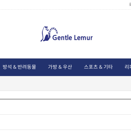
방석 & 반려동물
가방 & 우산
스포츠 & 기타
리