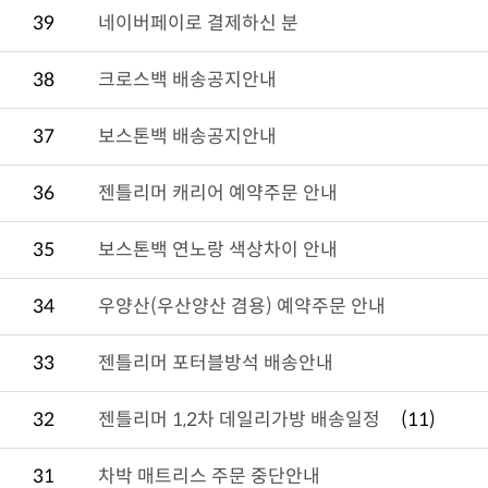
39
네이버페이로 결제하신 분
38
크로스백 배송공지안내
37
보스톤백 배송공지안내
36
젠틀리머 캐리어 예약주문 안내
35
보스톤백 연노랑 색상차이 안내
34
우양산(우산양산 겸용) 예약주문 안내
33
젠틀리머 포터블방석 배송안내
32
젠틀리머 1,2차 데일리가방 배송일정
(11)
31
차박 매트리스 주문 중단안내