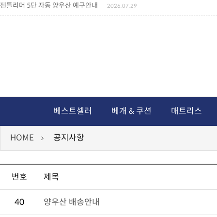
젠틀리머 5단 자동 양우산 예구안내
2026.07.29
젠틀리머 메모리제품 가격인상 안내
2026.07.27
왕나비경추베개 신상품 안내
2026.07.21
짐백(GYM BAG,보스톤백 중형) 배송일정 ..
2026.04.10
미니백팩 예구 안내
2026.04.14
독서쿠션 배송안내
2026.07.18
아름다운 디자인 양우산 예구안내
2026.06.30
통풍방석 신상품 안내
2026.06.02
월드컵 나눔방석 안내
2026.06.13
독서쿠션 2차 예구안내
2026.08.04
베스트셀러
베개 & 쿠션
매트리스
HOME
공지사항
번호
제목
40
양우산 배송안내