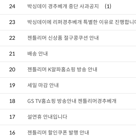
24
박싱데이 경추베개 중단 사과공지
(1)
23
박싱데이에 리퍼경추베개 특별한 이유로 진행합니
22
젠틀리머 신상품 절구콩쿠션 안내
21
배송 안내
20
젠틀리머 K알파홈쇼핑 방송 안내
19
세일 마감 안내
18
GS TV홈쇼핑 방송안내 젠틀리머경추베개
17
설연휴 안내입니다
16
젠틀리머 할인쿠폰 발행 안내