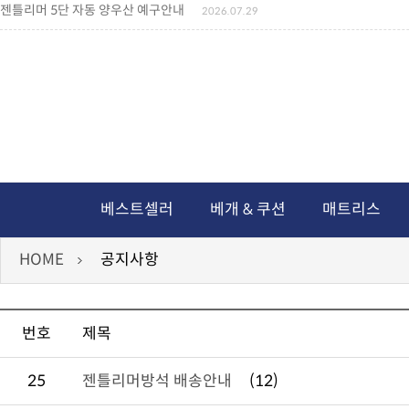
젠틀리머 5단 자동 양우산 예구안내
2026.07.29
젠틀리머 메모리제품 가격인상 안내
2026.07.27
왕나비경추베개 신상품 안내
2026.07.21
짐백(GYM BAG,보스톤백 중형) 배송일정 ..
2026.04.10
미니백팩 예구 안내
2026.04.14
독서쿠션 배송안내
2026.07.18
아름다운 디자인 양우산 예구안내
2026.06.30
통풍방석 신상품 안내
2026.06.02
월드컵 나눔방석 안내
2026.06.13
독서쿠션 2차 예구안내
2026.08.04
베스트셀러
베개 & 쿠션
매트리스
HOME
공지사항
번호
제목
25
젠틀리머방석 배송안내
(12)