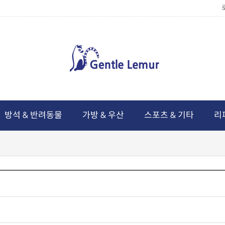
방석 & 반려동물
가방 & 우산
스포츠 & 기타
리