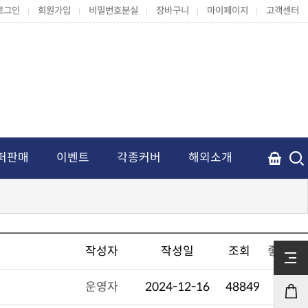
로그인
회원가입
비밀번호분실
장바구니
마이페이지
고객센터
퍼판매
이벤트
각종커버
해외소개
작성자
작성일
조회
좋아요
운영자
2024-12-16
48849
0