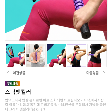
스틱팻킬러
다 그래서 팻킬러(fat killer)