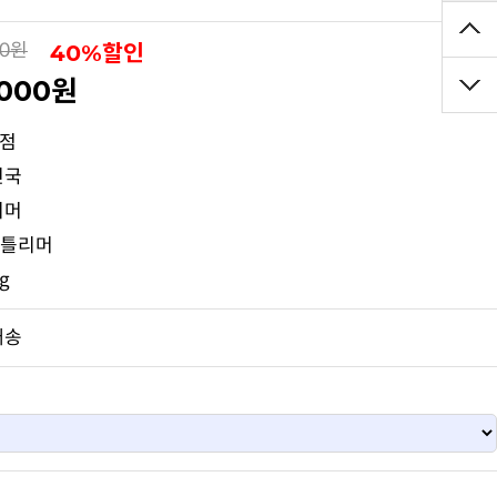
40%할인
00원
,000원
0점
민국
리머
젠틀리머
kg
배송