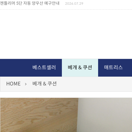
젠틀리머 메모리제품 가격인상 안내
2026.07.27
왕나비경추베개 신상품 안내
2026.07.21
짐백(GYM BAG,보스톤백 중형) 배송일정 ..
2026.04.10
미니백팩 예구 안내
2026.04.14
독서쿠션 배송안내
2026.07.18
아름다운 디자인 양우산 예구안내
2026.06.30
통풍방석 신상품 안내
2026.06.02
월드컵 나눔방석 안내
2026.06.13
독서쿠션 2차 예구안내
2026.08.04
베스트셀러
베개 & 쿠션
매트리스
HOME
베개 & 쿠션