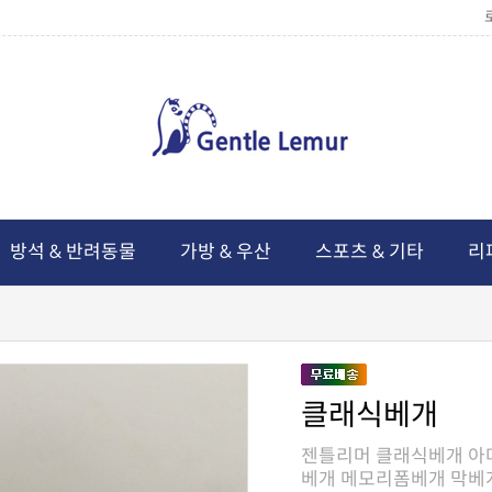
방석 & 반려동물
가방 & 우산
스포츠 & 기타
리
클래식베개
베개 메모리폼베개 막베