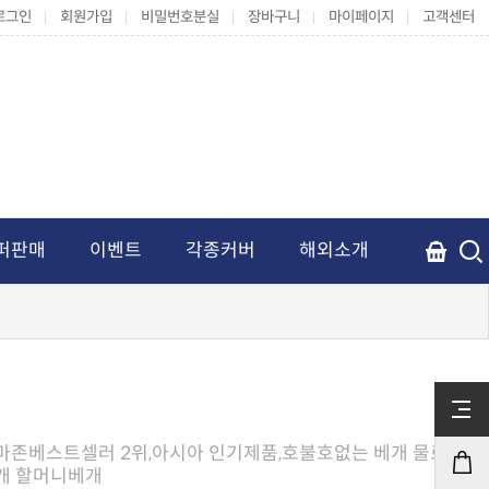
로그인
회원가입
비밀번호분실
장바구니
마이페이지
고객센터
퍼판매
이벤트
각종커버
해외소개
개 할머니베개