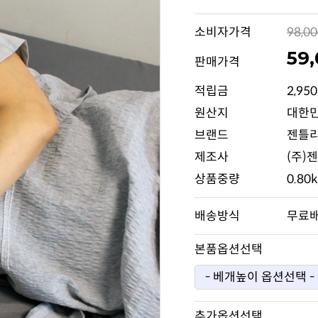
소비자가격
98,0
59
판매가격
적립금
2,95
원산지
대한
브랜드
젠틀
제조사
(주)
상품중량
0.80
배송방식
무료
본품옵션선택
추가옵션선택