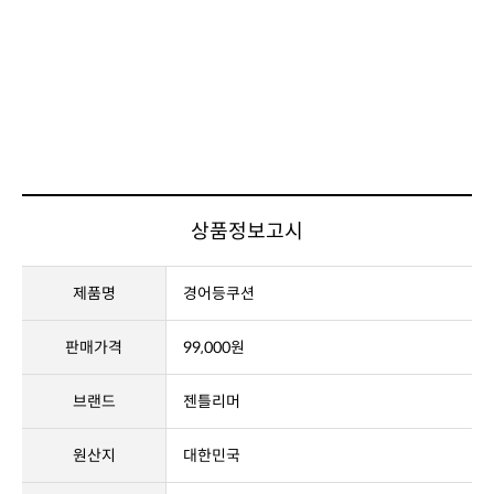
상품정보고시
제품명
경어등쿠션
판매가격
99,000원
브랜드
젠틀리머
원산지
대한민국