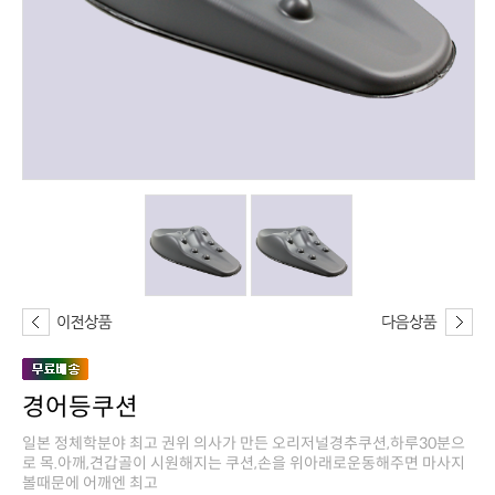
경어등쿠션
볼때문에 어깨엔 최고