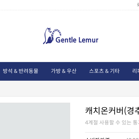
방석 & 반려동물
가방 & 우산
스포츠 & 기타
리
캐치온커버(경
4계절 사용할 수 있는 