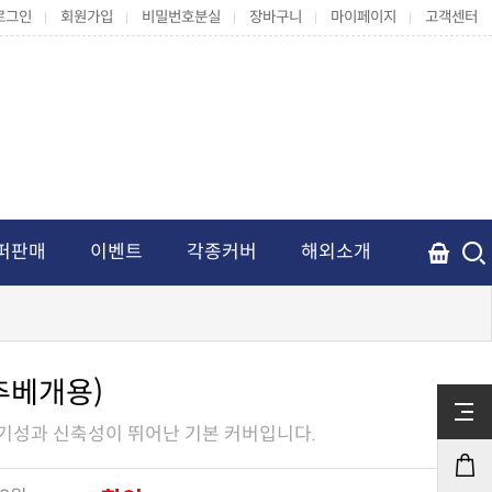
로그인
회원가입
비밀번호분실
장바구니
마이페이지
고객센터
퍼판매
이벤트
각종커버
해외소개
추베개용)
통기성과 신축성이 뛰어난 기본 커버입니다.