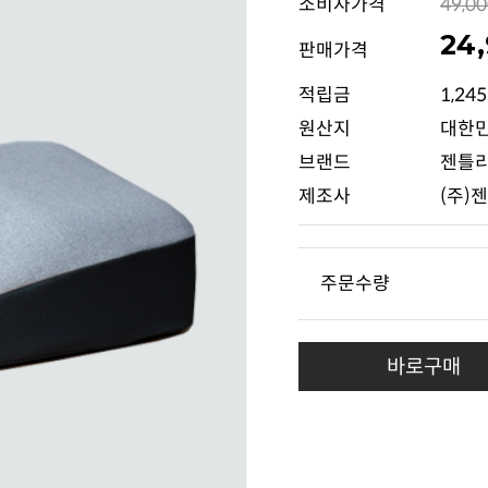
소비자가격
49,0
24
판매가격
적립금
1,24
원산지
대한
브랜드
젠틀
제조사
(주)
주문수량
바로구매