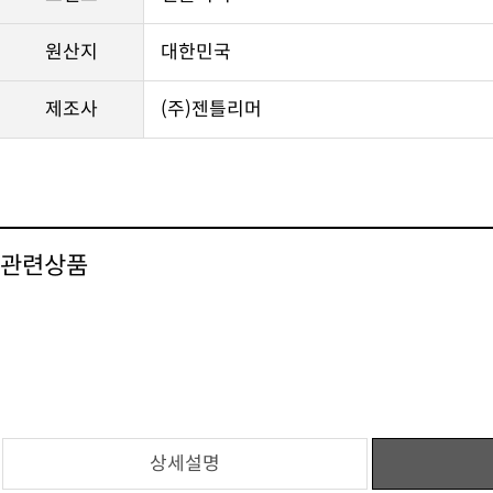
원산지
대한민국
제조사
(주)젠틀리머
관련상품
상세설명