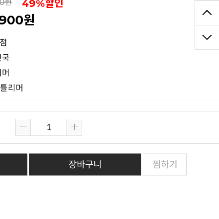
49%할인
00원
,900원
5점
민국
리머
젠틀리머
장바구니
찜하기