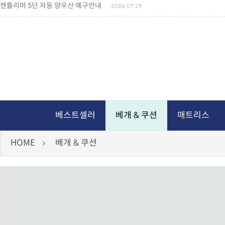
젠틀리머 5단 자동 양우산 예구안내
2026.07.29
젠틀리머 메모리제품 가격인상 안내
2026.07.27
왕나비경추베개 신상품 안내
2026.07.21
짐백(GYM BAG,보스톤백 중형) 배송일정 ..
2026.04.10
미니백팩 예구 안내
2026.04.14
독서쿠션 배송안내
2026.07.18
아름다운 디자인 양우산 예구안내
2026.06.30
통풍방석 신상품 안내
2026.06.02
월드컵 나눔방석 안내
2026.06.13
독서쿠션 2차 예구안내
2026.08.04
베스트셀러
베개 & 쿠션
매트리스
HOME
베개 & 쿠션