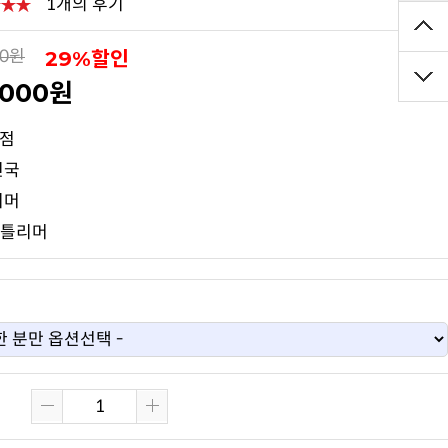
1개의 후기
29%할인
00원
,000원
0점
민국
리머
젠틀리머