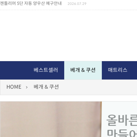
젠틀리머 5단 자동 양우산 예구안내
2026.07.29
젠틀리머 메모리제품 가격인상 안내
2026.07.27
왕나비경추베개 신상품 안내
2026.07.21
짐백(GYM BAG,보스톤백 중형) 배송일정 ..
2026.04.10
미니백팩 예구 안내
2026.04.14
독서쿠션 배송안내
2026.07.18
아름다운 디자인 양우산 예구안내
2026.06.30
통풍방석 신상품 안내
2026.06.02
월드컵 나눔방석 안내
2026.06.13
독서쿠션 2차 예구안내
2026.08.04
베스트셀러
베개 & 쿠션
매트리스
HOME
베개 & 쿠션