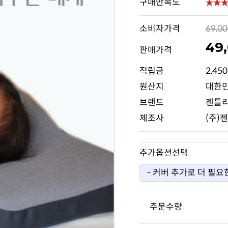
구매만족도
소비자가격
69,0
49
판매가격
적립금
2,45
원산지
대한
브랜드
젠틀
제조사
(주)
추가옵션선택
주문수량