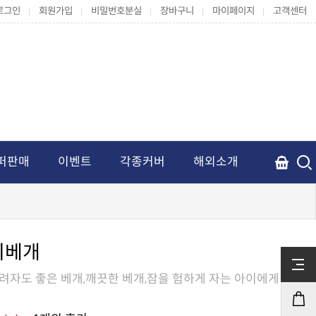
로그인
회원가입
비밀번호분실
장바구니
마이페이지
고객센터
퍼판매
이벤트
각종커버
해외소개
이베개