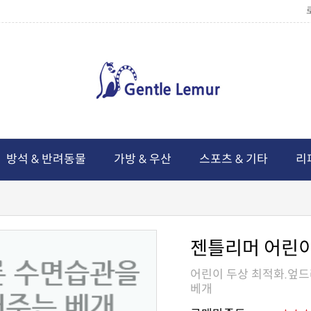
방석 & 반려동물
가방 & 우산
스포츠 & 기타
리
젠틀리머 어린
베개