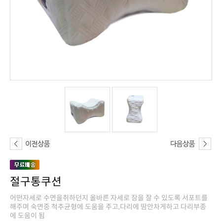
절구통쿠션
에 도움이 됨