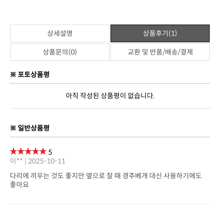
상품정보고시
제품명
절구통쿠션
판매가격
39,800원
브랜드
젠틀리머
원산지
대한민국
제조사
(주)젠틀리머