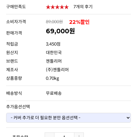
구매만족도
7개의 후기
소비자가격
89,000원
22%할인
69,000원
판매가격
적립금
3,450점
원산지
대한민국
브랜드
젠틀리머
제조사
(주)젠틀리머
상품중량
0.70kg
배송방식
무료배송
추가옵션선택