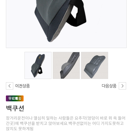
백쿠션
앉지도 못하게됨