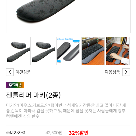
젠틀리머 마키(2종)
컴맨에겐 신의 한수
소비자가격
42,500원
32%할인