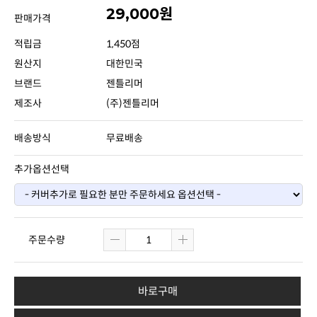
29,000원
판매가격
적립금
1,450점
원산지
대한민국
브랜드
젠틀리머
제조사
(주)젠틀리머
배송방식
무료배송
추가옵션선택
주문수량
바로구매