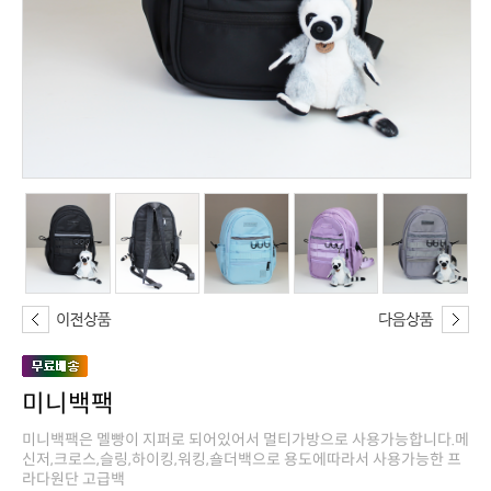
미니백팩
라다원단 고급백