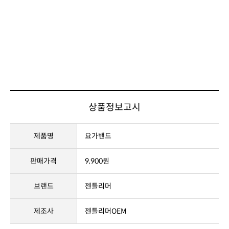
상품정보고시
제품명
요가밴드
판매가격
9,900원
브랜드
젠틀리머
제조사
젠틀리머OEM