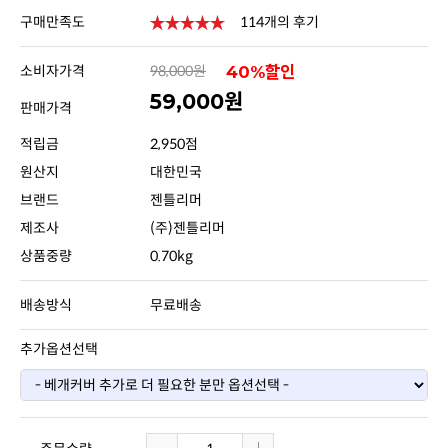
구매만족도
114개의 후기
소비자가격
98,000원
40%할인
59,000원
판매가격
적립금
2,950점
원산지
대한민국
브랜드
젠틀리머
제조사
(주)젠틀리머
상품중량
0.70kg
배송방식
무료배송
추가옵션선택