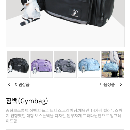
짐백(Gymbag)
이드함