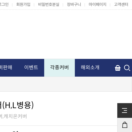
로그인
회원가입
비밀번호분실
장바구니
마이페이지
고객센터
퍼판매
이벤트
각종커버
해외소개
H,L병용)
버,캐치온커버