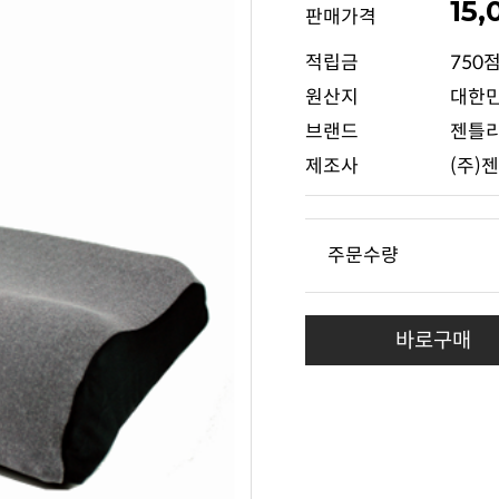
15
판매가격
적립금
750
원산지
대한
브랜드
젠틀
제조사
(주)
주문수량
바로구매