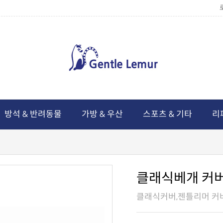
방석 & 반려동물
가방 & 우산
스포츠 & 기타
리
클래식베개 커버(
클래식커버,젠틀리머 커