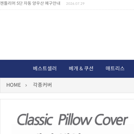
젠틀리머 5단 자동 양우산 예구안내
2026.07.29
젠틀리머 메모리제품 가격인상 안내
2026.07.27
왕나비경추베개 신상품 안내
2026.07.21
짐백(GYM BAG,보스톤백 중형) 배송일정 ..
2026.04.10
미니백팩 예구 안내
2026.04.14
독서쿠션 배송안내
2026.07.18
아름다운 디자인 양우산 예구안내
2026.06.30
통풍방석 신상품 안내
2026.06.02
월드컵 나눔방석 안내
2026.06.13
독서쿠션 2차 예구안내
2026.08.04
베스트셀러
베개 & 쿠션
매트리스
HOME
각종커버