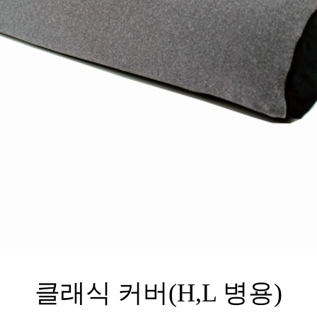
클래식 커버(H,L 병용)