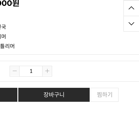
,000원
점
민국
리머
젠틀리머
장바구니
찜하기