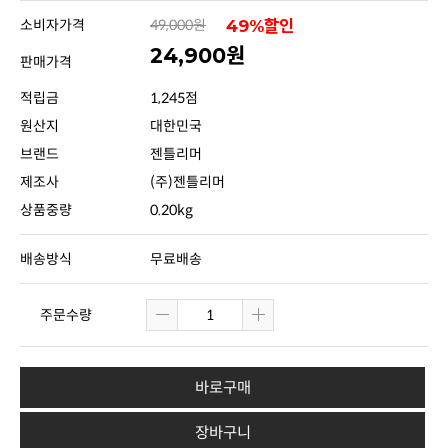
소비자가격
49,000원
49%할인
24,900원
판매가격
적립금
1,245점
원산지
대한민국
브랜드
젠틀리머
제조사
(주)젠틀리머
상품중량
0.20kg
배송방식
무료배송
주문수량
바로구매
장바구니