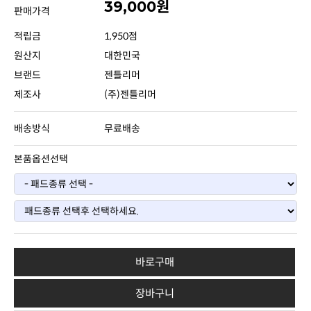
39,000원
판매가격
적립금
1,950점
원산지
대한민국
브랜드
젠틀리머
제조사
(주)젠틀리머
배송방식
무료배송
본품옵션선택
바로구매
장바구니