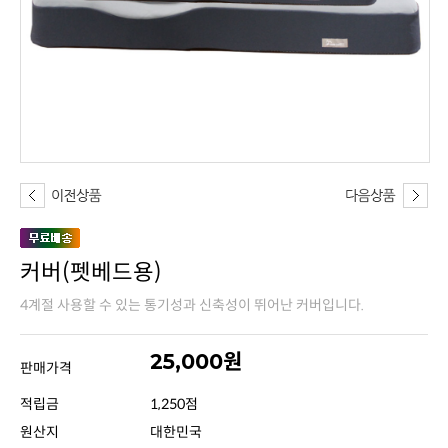
커버(펫베드용)
4계절 사용할 수 있는 통기성과 신축성이 뛰어난 커버입니다.
25,000원
판매가격
적립금
1,250점
원산지
대한민국