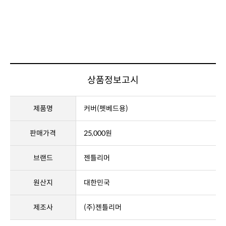
상품정보고시
제품명
커버(펫베드용)
판매가격
25,000원
브랜드
젠틀리머
원산지
대한민국
제조사
(주)젠틀리머