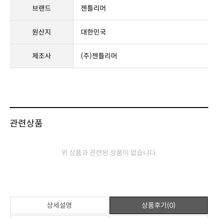
상품정보고시
제품명
젠틀리머 미용방석
판매가격
49,000원
브랜드
젠틀리머
원산지
대한민국
제조사
(주)젠틀리머