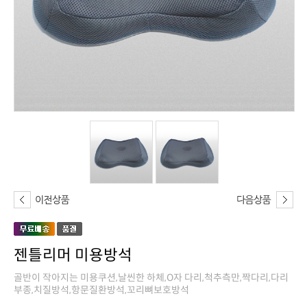
젠틀리머 미용방석
부종,치질방석,항문질환방석,꼬리뼈보호방석