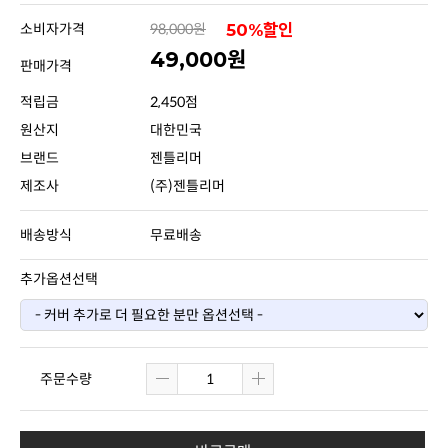
소비자가격
98,000원
50%할인
49,000원
판매가격
적립금
2,450점
원산지
대한민국
브랜드
젠틀리머
제조사
(주)젠틀리머
배송방식
무료배송
추가옵션선택
주문수량