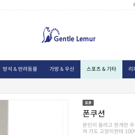
방석 & 반려동물
가방 & 우산
스포츠 & 기타
리
폰쿠션
져 가도 고양이한테 10