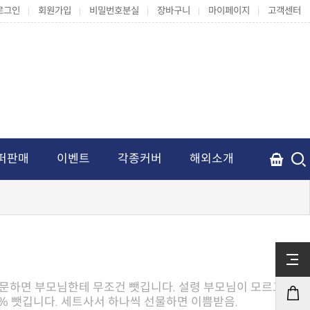
로그인
회원가입
비밀번호분실
장바구니
마이페이지
고객센터
퍼판매
이벤트
각종커버
해외소개
0% 뺏깁니다. 세트사서 하나씩 선물하면 이쁨받음.