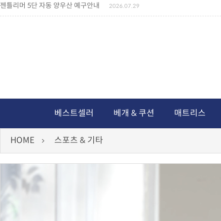
젠틀리머 메모리제품 가격인상 안내
2026.07.27
왕나비경추베개 신상품 안내
2026.07.21
짐백(GYM BAG,보스톤백 중형) 배송일정 ..
2026.04.10
미니백팩 예구 안내
2026.04.14
독서쿠션 배송안내
2026.07.18
아름다운 디자인 양우산 예구안내
2026.06.30
통풍방석 신상품 안내
2026.06.02
월드컵 나눔방석 안내
2026.06.13
독서쿠션 2차 예구안내
2026.08.04
베스트셀러
베개 & 쿠션
매트리스
HOME
스포츠 & 기타