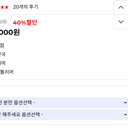
20개의 후기
40%할인
00원
,000원
0점
민국
리머
젠틀리머