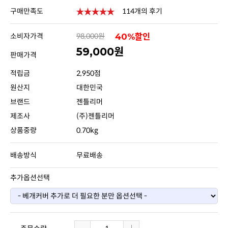
구매만족도
114개의 후기
소비자가격
98,000원
40%할인
59,000원
판매가격
적립금
2,950점
원산지
대한민국
브랜드
젠틀리머
제조사
(주)젠틀리머
상품중량
0.70kg
배송방식
무료배송
추가옵션선택