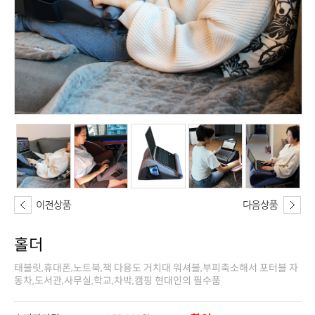
홀더
동차,도서관,사무실,학교,차박,캠핑 현대인의 필수품