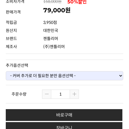
소비자가격
158,000원
50%할인
79,000원
판매가격
적립금
3,950점
원산지
대한민국
브랜드
젠틀리머
제조사
(주)젠틀리머
추가옵션선택
주문수량
바로구매
장바구니