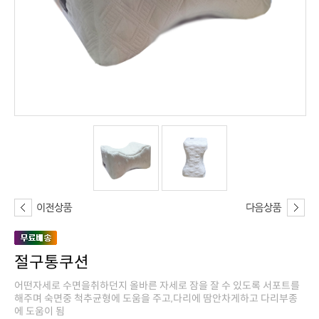
절구통쿠션
에 도움이 됨