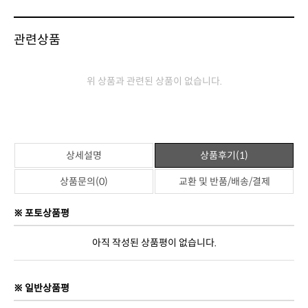
상품정보고시
제품명
절구통쿠션
판매가격
39,800원
브랜드
젠틀리머
원산지
대한민국
제조사
(주)젠틀리머