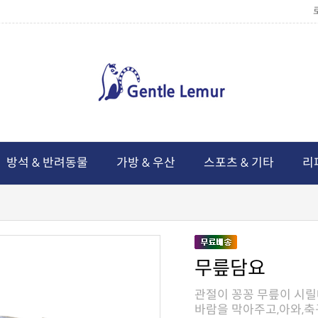
방석 & 반려동물
가방 & 우산
스포츠 & 기타
리
무릎담요
바람을 막아주고,아와,축