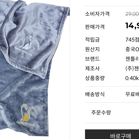
소비자가격
29,0
14
판매가격
적립금
745
원산지
중국O
브랜드
젠틀
제조사
(주)
상품중량
0.40
배송방식
무료
주문수량
바로구매