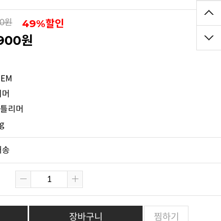
49%할인
00원
,900원
점
EM
리머
젠틀리머
kg
배송
장바구니
찜하기