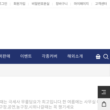
로그인
회원가입
비밀번호분실
장바구니
마이페이지
고객센터
퍼판매
이벤트
각종커버
해외소개
구장,공연,농구장,시위나갈때는 꼭 챙기세요