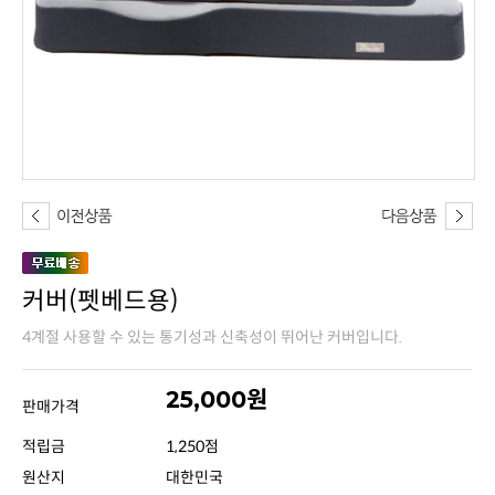
커버(펫베드용)
4계절 사용할 수 있는 통기성과 신축성이 뛰어난 커버입니다.
25,000원
판매가격
적립금
1,250점
원산지
대한민국