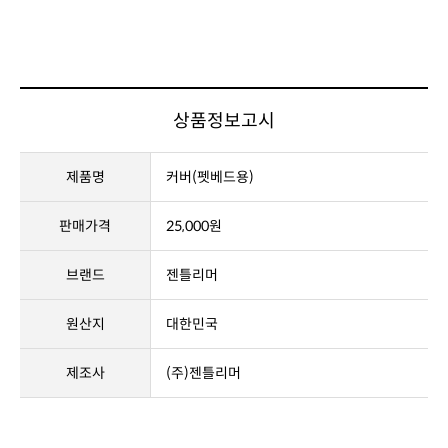
상품정보고시
제품명
커버(펫베드용)
판매가격
25,000원
브랜드
젠틀리머
원산지
대한민국
제조사
(주)젠틀리머