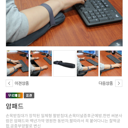
암패드
합,공중부양팔로 변신