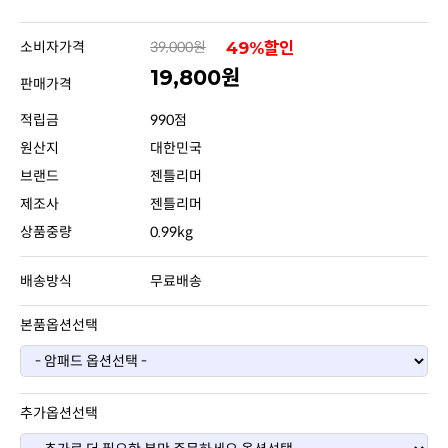
소비자가격
39,000원
49%할인
19,800원
판매가격
적립금
990점
원산지
대한민국
브랜드
젠틀리머
제조사
젠틀리머
상품중량
0.99kg
배송방식
무료배송
본품옵션선택
추가옵션선택