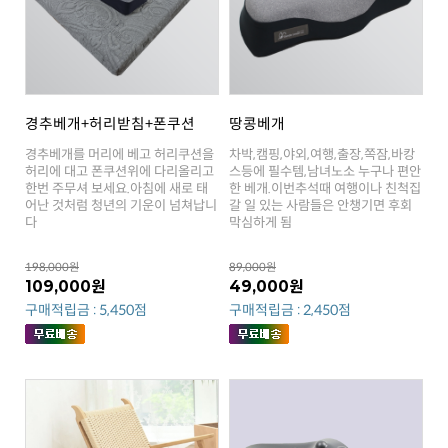
경추베개+허리받침+폰쿠션
땅콩베개
다
막심하게 됨
198,000원
89,000원
109,000원
49,000원
구매적립금 : 5,450점
구매적립금 : 2,450점