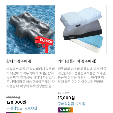
왕나비경추베개
커버(젠틀리머 경추베개)
부에 좋은 다이어 아이보리 면커버
리생김 더 이상의 유목민생할은 끝
49,000원
198,000원
15,000원
128,000원
구매적립금 : 750점
구매적립금 : 6,400점