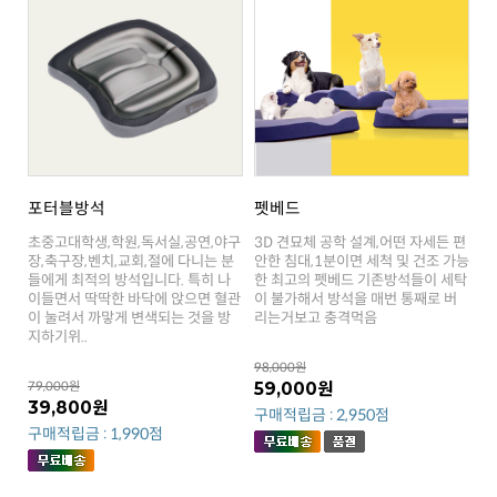
포터블방석
펫베드
리는거보고 충격먹음
지하기위..
98,000원
79,000원
59,000원
39,800원
구매적립금 : 2,950점
구매적립금 : 1,990점