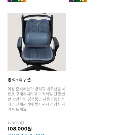
방석+백쿠션
리 만드세요
178,000원
108,000원