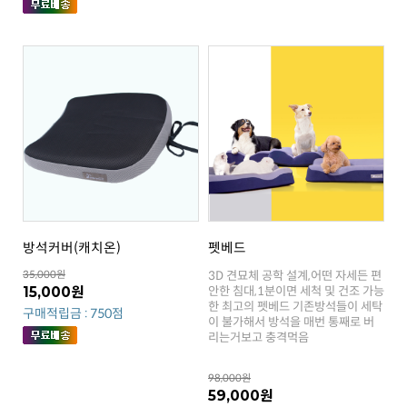
방석커버(캐치온)
펫베드
35,000원
15,000원
구매적립금 : 750점
리는거보고 충격먹음
98,000원
59,000원