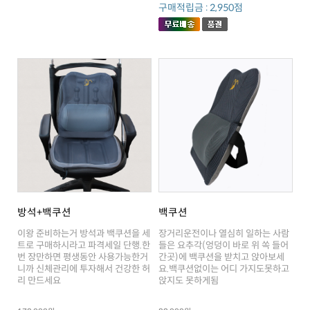
구매적립금 : 2,950점
방석+백쿠션
백쿠션
리 만드세요
앉지도 못하게됨