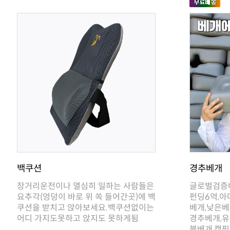
백쿠션
경추베개
어디 가지도못하고 앉지도 못하게됨
블베개,캠핑