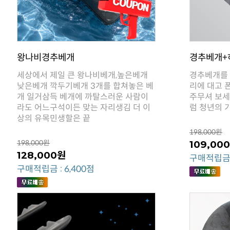
왕나비경추베개
경추베개+
럼 청년의 
상의 유목민생할은 끝
198,000원
198,000원
109,00
128,000원
구매적립금 :
구매적립금 : 6,400점