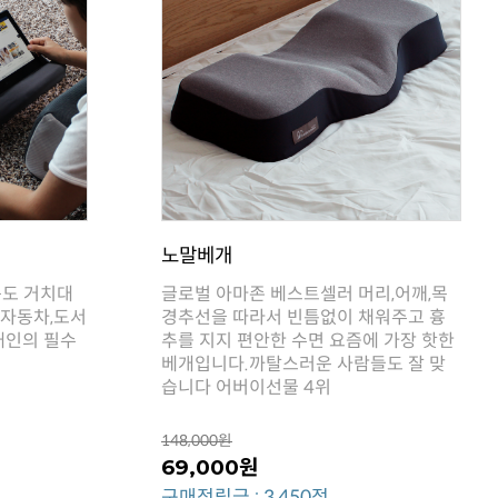
노말베개
습니다 어버이선물 4위
148,000원
69,000원
구매적립금 : 3,450점