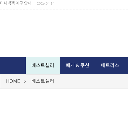
미니백팩 예구 안내
2026.04.14
독서쿠션 배송안내
2026.07.18
아름다운 디자인 양우산 예구안내
2026.06.30
통풍방석 신상품 안내
2026.06.02
월드컵 나눔방석 안내
2026.06.13
독서쿠션 2차 예구안내
2026.08.04
베스트셀러
베개 & 쿠션
매트리스
HOME
베스트셀러