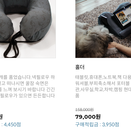
홀더
넥필로우가 있으면 든든합니다
품
158,000원
원
79,000원
 4,450점
구매적립금 : 3,950점