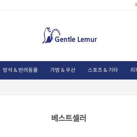
방석 & 반려동물
가방 & 우산
스포츠 & 기타
리
베스트셀러