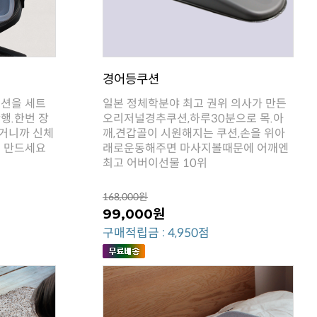
경어등쿠션
리 만드세요
최고 어버이선물 10위
168,000원
99,000원
구매적립금 : 4,950점