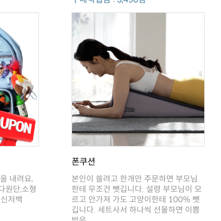
폰쿠션
메신저백
받음.