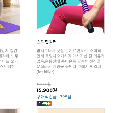
스틱팻킬러
 스트레칭.
(fat killer)
49,800원
15,900원
구매적립금 : 795점