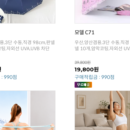
모델 C71
팅,자외선 UVA,UVB 차단
넬 10개,암막코팅,자외선 UV
39,800원
원
19,800원
: 990점
구매적립금 : 990점