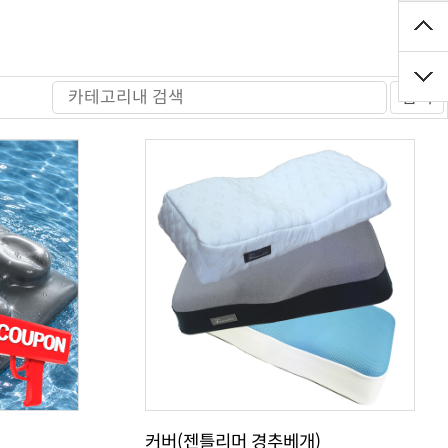
검색
커버(젠틀리머 경추베개)