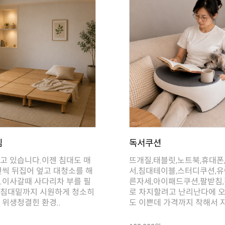
임
독서쿠션
 위생청결힌 환경..
도 이쁜데 가격까지 착해서 자