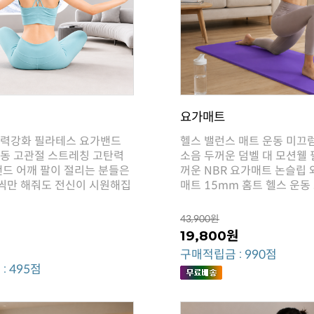
요가매트
매트 15mm 홈트 헬스 운동
43,900원
19,800원
구매적립금 : 990점
: 495점