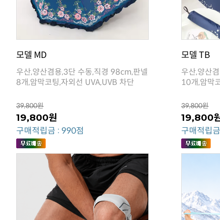
모델 MD
모델 TB
8개,암막코팅,자외선 UVA,UVB 차단
10개,암막코
39,800원
39,800원
19,800원
19,800
구매적립금 : 990점
구매적립금 