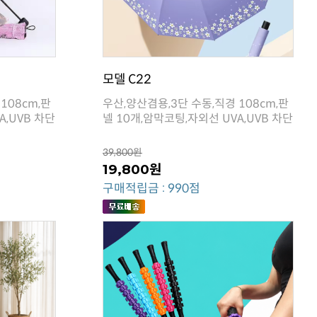
모델 C22
A,UVB 차단
넬 10개,암막코팅,자외선 UVA,UVB 차단
39,800원
19,800원
구매적립금 : 990점