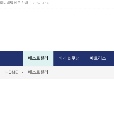
미니백팩 예구 안내
2026.04.14
독서쿠션 배송안내
2026.07.18
아름다운 디자인 양우산 예구안내
2026.06.30
통풍방석 신상품 안내
2026.06.02
월드컵 나눔방석 안내
2026.06.13
독서쿠션 2차 예구안내
2026.08.04
베스트셀러
베개 & 쿠션
매트리스
HOME
베스트셀러