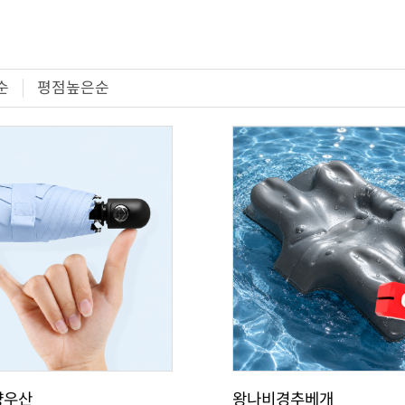
순
평점높은순
양우산
왕나비경추베개