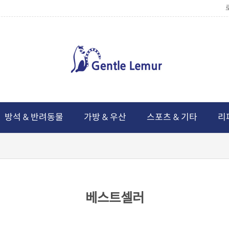
방석 & 반려동물
가방 & 우산
스포츠 & 기타
리
베스트셀러