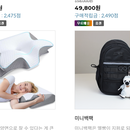
158,000원
원
49,800원
 2,475점
구매적립금 : 2,490점
미니백팩