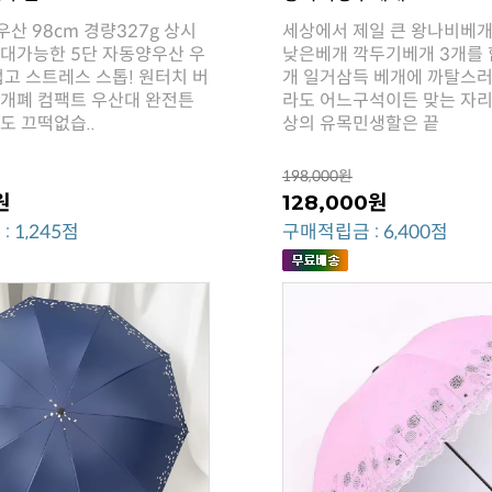
도 끄떡없습..
상의 유목민생할은 끝
198,000원
원
128,000원
 1,245점
구매적립금 : 6,400점