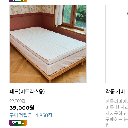
패드(매트리스용)
각종 커버
99,000원
39,000원
구매적립금 : 1,950점
킴