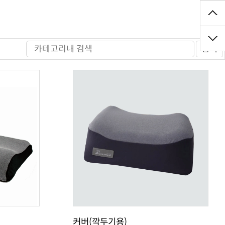
검색
커버(깍두기용)