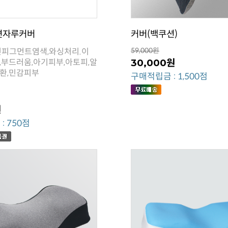
면자루커버
커버(백쿠션)
59,000원
30,000원
환,민감피부
구매적립금 : 1,500점
원
: 750점