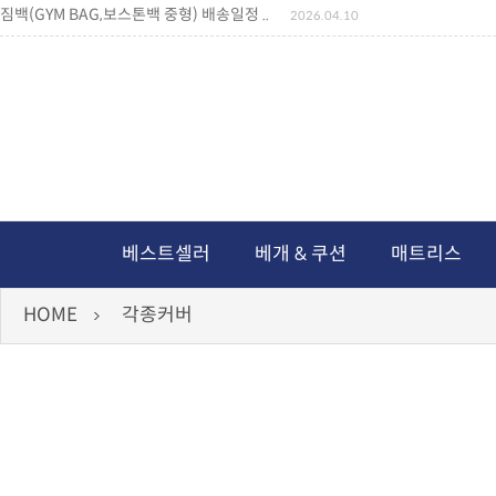
짐백(GYM BAG,보스톤백 중형) 배송일정 ..
2026.04.10
미니백팩 예구 안내
2026.04.14
독서쿠션 배송안내
2026.07.18
아름다운 디자인 양우산 예구안내
2026.06.30
통풍방석 신상품 안내
2026.06.02
월드컵 나눔방석 안내
2026.06.13
독서쿠션 2차 예구안내
2026.08.04
베스트셀러
베개 & 쿠션
매트리스
HOME
각종커버