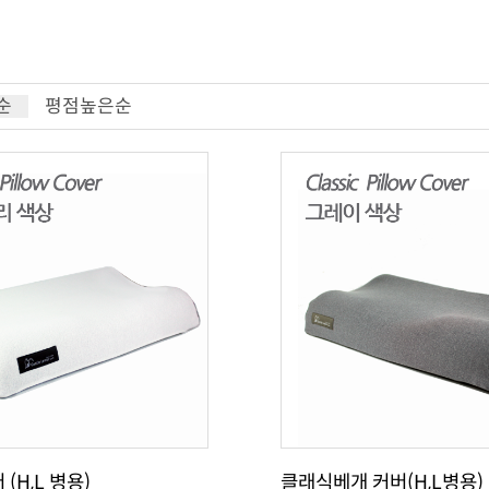
순
평점높은순
(H,L 병용)
클래식베개 커버(H,L병용)