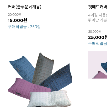
커버(블루문베개용)
펫베드커
20,000원
15,000원
뛰어난 기본
구매적립금 : 750점
30,000원
25,000
구매적립금 :