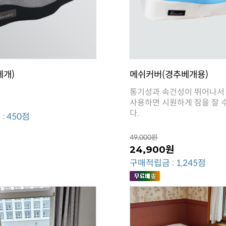
베개)
메쉬커버(경추베개용)
다.
: 450점
49,000원
24,900원
구매적립금 : 1,245점