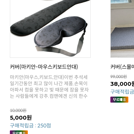
커버(마키안-마우스키보드안대)
커버(스몰
99,000원
38,000
구매적립금 :
는 사람들에게 강추.컴맨에겐 신의 한수
10,000원
5,000원
구매적립금 : 250점