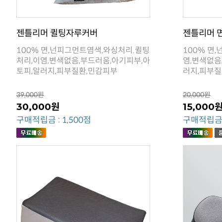
젠틀리머 퀼팅자루커버
젠틀리머 
토피,알러지,피부질환,민감피부
러지,피부질
39,000원
20,000원
30,000원
15,000
구매적립금 : 1,500점
구매적립금 