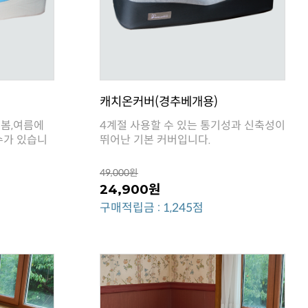
캐치온커버(경추베개용)
뛰어난 기본 커버입니다.
49,000원
24,900원
구매적립금 : 1,245점