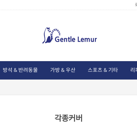
방석 & 반려동물
가방 & 우산
스포츠 & 기타
리
각종커버