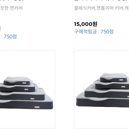
끗한 면커버
클래식커버,젠틀리머 커버,
15,000원
원
구매적립금 : 750점
: 750점