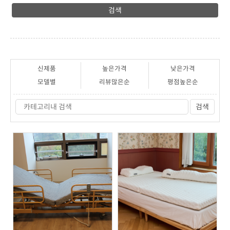
검색
신제품
높은가격
낮은가격
모델별
리뷰많은순
평점높은순
검색