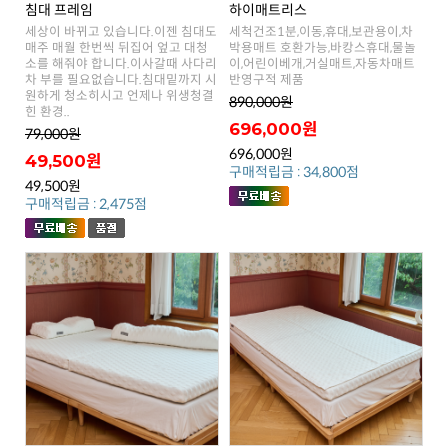
침대 프레임
하이매트리스
반영구적 제품
890,000원
힌 환경..
696,000원
79,000원
696,000원
49,500원
구매적립금 : 34,800점
49,500원
구매적립금 : 2,475점