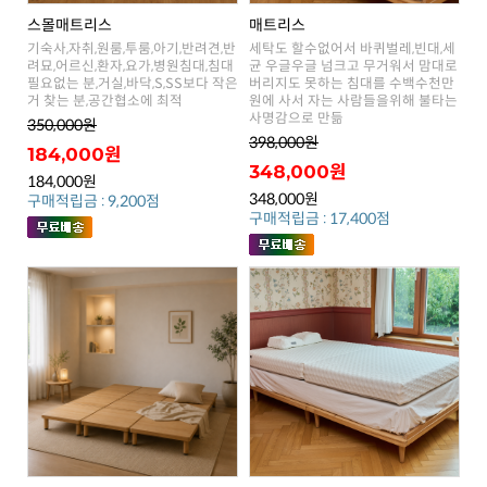
스몰매트리스
매트리스
거 찾는 분,공간협소에 최적
사명감으로 만듦
350,000원
398,000원
184,000원
348,000원
184,000원
348,000원
구매적립금 : 9,200점
구매적립금 : 17,400점