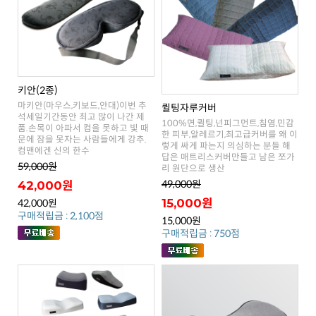
키안(2종)
퀼팅자루커버
컴맨에겐 신의 한수
59,000원
리 원단으로 생산
49,000원
42,000원
15,000원
42,000원
구매적립금 : 2,100점
15,000원
구매적립금 : 750점