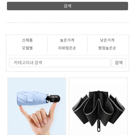
검색
신제품
높은가격
낮은가격
모델별
리뷰많은순
평점높은순
검색