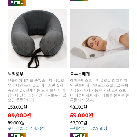
넥필로우
블루문베개
으면 든든합니다
루문베개 강추,
158,000원
98,000원
89,000원
59,000원
89,000원
59,000원
구매적립금 : 4,450점
구매적립금 : 2,950점