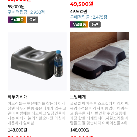
49,500원
59,000원
49,500원
구매적립금 : 2,950점
구매적립금 : 2,475점
깍두기베개
노말베개
개운하게 일어남
람들도 잘 맞습니다 어버이선물 4위
148,000원
148,000원