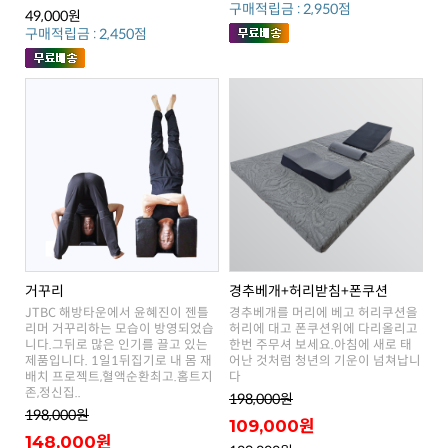
구매적립금 : 2,950점
49,000원
구매적립금 : 2,450점
거꾸리
경추베개+허리받침+폰쿠션
다
존,정신집..
198,000원
198,000원
109,000원
148,000원