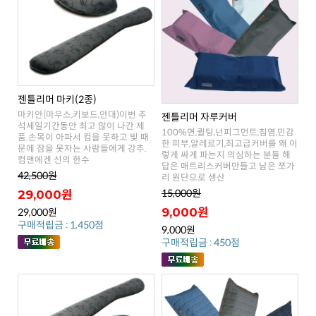
젠틀리머 마키(2종)
젠틀리머 자루커버
컴맨에겐 신의 한수
42,500원
리 원단으로 생산
15,000원
29,000원
9,000원
29,000원
구매적립금 : 1,450점
9,000원
구매적립금 : 450점