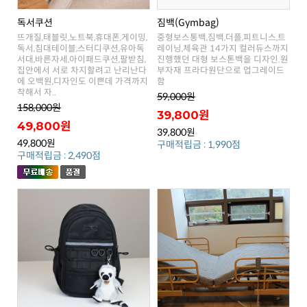
독서쿠션
짐백(Gymbag)
함
착해서 자..
59,000원
158,000원
39,800원
49,800원
39,800원
49,800원
구매적립금 : 1,990점
구매적립금 : 2,490점