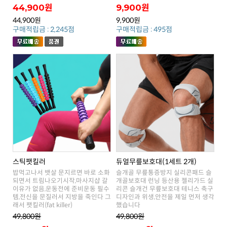
44,900원
9,900원
44,900원
9,900원
구매적립금 : 2,245점
구매적립금 : 495점
스틱팻킬러
듀얼무릎보호대(1세트 2개)
래서 팻킬러(fat killer)
했습니다
49,800원
49,800원