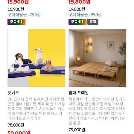
15,900원
19,800원
15,900원
19,800원
구매적립금 : 795점
구매적립금 : 990점
펫베드
침대 프레임
리는거보고 충격먹음
힌 환경..
98,000원
79,000원
59,000원