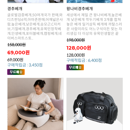
경추베개
왕나비경추베개
리생김 더 이상의 유목민생할은 끝
이버스마트스토..
198,000원
158,000원
128,000원
69,000원
128,000원
69,000원
구매적립금 : 6,400점
구매적립금 : 3,450점