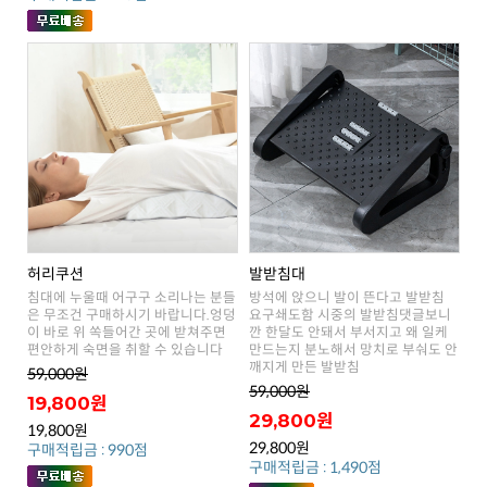
허리쿠션
발받침대
편안하게 숙면을 취할 수 있습니다
깨지게 만든 발받침
59,000원
59,000원
19,800원
29,800원
19,800원
29,800원
구매적립금 : 990점
구매적립금 : 1,490점