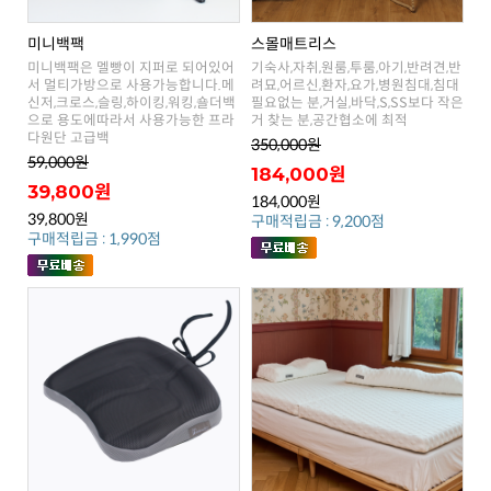
미니백팩
스몰매트리스
거 찾는 분,공간협소에 최적
다원단 고급백
350,000원
59,000원
184,000원
39,800원
184,000원
39,800원
구매적립금 : 9,200점
구매적립금 : 1,990점