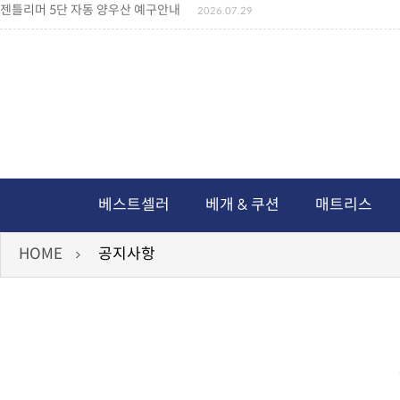
젠틀리머 메모리제품 가격인상 안내
2026.07.27
왕나비경추베개 신상품 안내
2026.07.21
짐백(GYM BAG,보스톤백 중형) 배송일정 ..
2026.04.10
미니백팩 예구 안내
2026.04.14
독서쿠션 배송안내
2026.07.18
아름다운 디자인 양우산 예구안내
2026.06.30
통풍방석 신상품 안내
2026.06.02
월드컵 나눔방석 안내
2026.06.13
독서쿠션 2차 예구안내
2026.08.04
베스트셀러
베개 & 쿠션
매트리스
HOME
공지사항