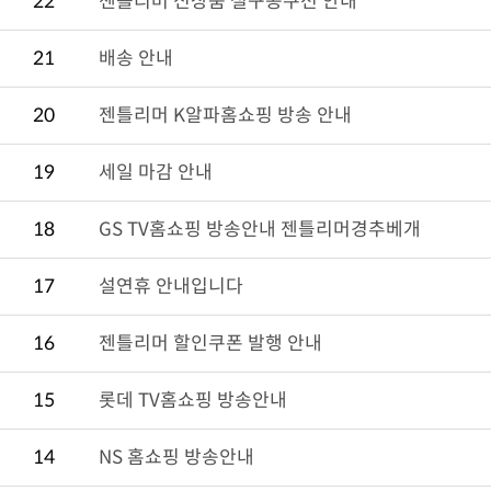
22
젠틀리머 신상품 절구콩쿠션 안내
21
배송 안내
20
젠틀리머 K알파홈쇼핑 방송 안내
19
세일 마감 안내
18
GS TV홈쇼핑 방송안내 젠틀리머경추베개
17
설연휴 안내입니다
16
젠틀리머 할인쿠폰 발행 안내
15
롯데 TV홈쇼핑 방송안내
14
NS 홈쇼핑 방송안내