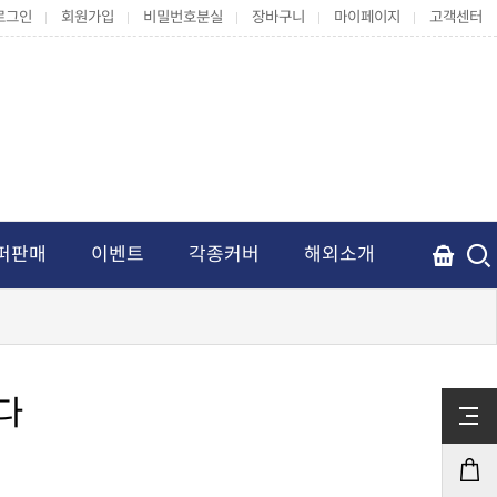
로그인
회원가입
비밀번호분실
장바구니
마이페이지
고객센터
퍼판매
이벤트
각종커버
해외소개
다