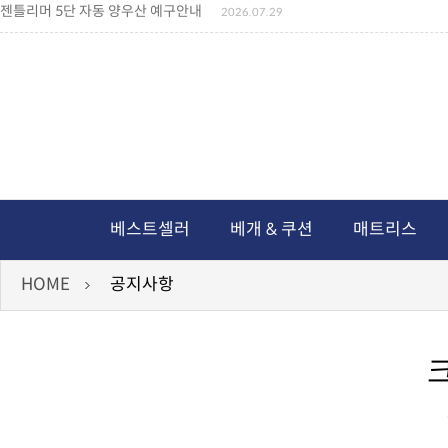
젠틀리머 5단 자동 양우산 예구안내
2026.07.29
젠틀리머 메모리제품 가격인상 안내
2026.07.27
왕나비경추베개 신상품 안내
2026.07.21
짐백(GYM BAG,보스톤백 중형) 배송일정 ..
2026.04.10
미니백팩 예구 안내
2026.04.14
독서쿠션 배송안내
2026.07.18
아름다운 디자인 양우산 예구안내
2026.06.30
통풍방석 신상품 안내
2026.06.02
월드컵 나눔방석 안내
2026.06.13
독서쿠션 2차 예구안내
2026.08.04
베스트셀러
베개 & 쿠션
매트리스
HOME
공지사항