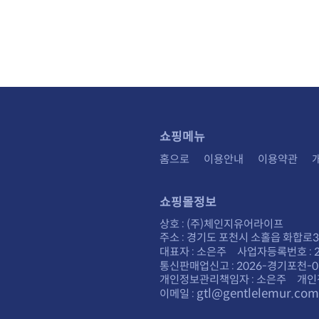
쇼핑메뉴
홈으로
이용안내
이용약관
쇼핑몰정보
상호 : (주)체인지유어라이프
주소 : 경기도 포천시 소홀읍 화합로30
대표자 : 소은주 사업자등록번호 : 28
통신판매업신고 : 2026-경기포천-0
개인정보관리책임자 : 소은주 개인
gtl@gentlelemur.com
이메일 :