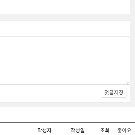
덧글저장
작성자
작성일
조회
좋아요