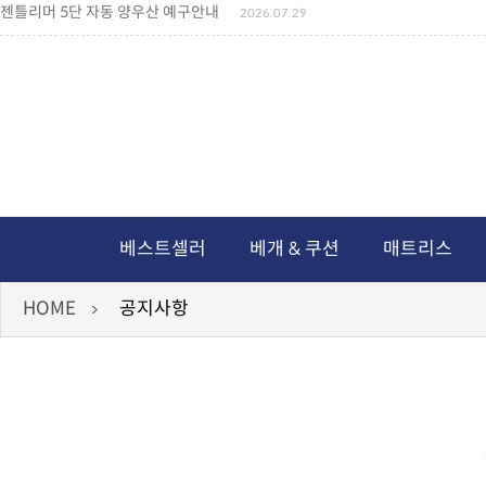
젠틀리머 5단 자동 양우산 예구안내
2026.07.29
젠틀리머 메모리제품 가격인상 안내
2026.07.27
왕나비경추베개 신상품 안내
2026.07.21
짐백(GYM BAG,보스톤백 중형) 배송일정 ..
2026.04.10
미니백팩 예구 안내
2026.04.14
독서쿠션 배송안내
2026.07.18
아름다운 디자인 양우산 예구안내
2026.06.30
통풍방석 신상품 안내
2026.06.02
월드컵 나눔방석 안내
2026.06.13
독서쿠션 2차 예구안내
2026.08.04
베스트셀러
베개 & 쿠션
매트리스
HOME
공지사항