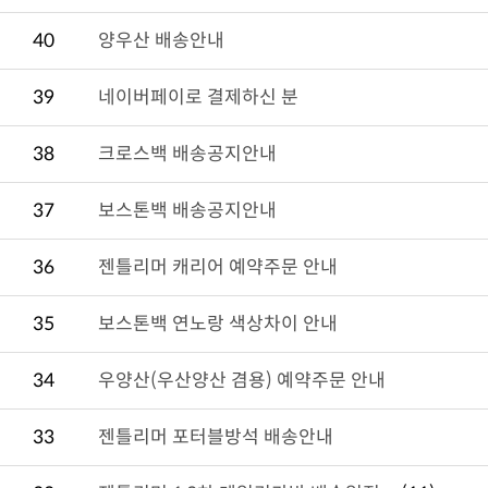
40
양우산 배송안내
39
네이버페이로 결제하신 분
38
크로스백 배송공지안내
37
보스톤백 배송공지안내
36
젠틀리머 캐리어 예약주문 안내
35
보스톤백 연노랑 색상차이 안내
34
우양산(우산양산 겸용) 예약주문 안내
33
젠틀리머 포터블방석 배송안내