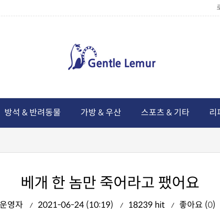
방석 & 반려동물
가방 & 우산
스포츠 & 기타
리
베개 한 놈만 죽어라고 팼어요
운영자
2021-06-24 (10:19)
18239 hit
좋아요 (
0
)