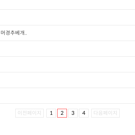
머경추베개..
이전페이지
1
2
3
4
다음페이지