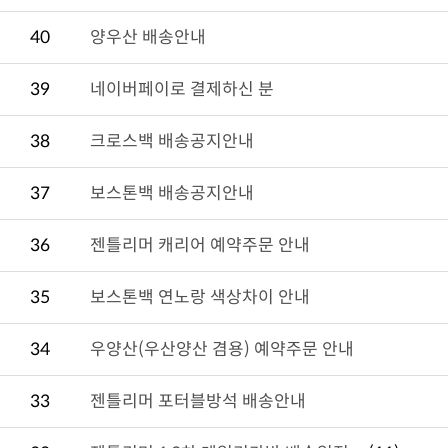
40
양우산 배송안내
39
네이버페이로 결제하신 분
38
크로스백 배송공지안내
37
보스톤백 배송공지안내
36
젠틀리머 캐리어 예약주문 안내
35
보스톤백 연노랑 색상차이 안내
34
우양산(우산양산 겸용) 예약주문 안내
33
젠틀리머 포터블방석 배송안내