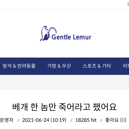
방석 & 반려동물
가방 & 우산
스포츠 & 기타
리
베개 한 놈만 죽어라고 팼어요
운영자
2021-06-24 (10:19)
18285 hit
좋아요 (
0
)