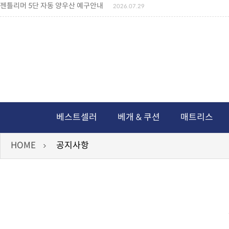
젠틀리머 5단 자동 양우산 예구안내
2026.07.29
젠틀리머 메모리제품 가격인상 안내
2026.07.27
왕나비경추베개 신상품 안내
2026.07.21
짐백(GYM BAG,보스톤백 중형) 배송일정 ..
2026.04.10
미니백팩 예구 안내
2026.04.14
독서쿠션 배송안내
2026.07.18
아름다운 디자인 양우산 예구안내
2026.06.30
통풍방석 신상품 안내
2026.06.02
월드컵 나눔방석 안내
2026.06.13
독서쿠션 2차 예구안내
2026.08.04
베스트셀러
베개 & 쿠션
매트리스
HOME
공지사항