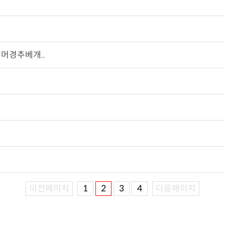
머경추베개..
이전페이지
1
2
3
4
다음페이지