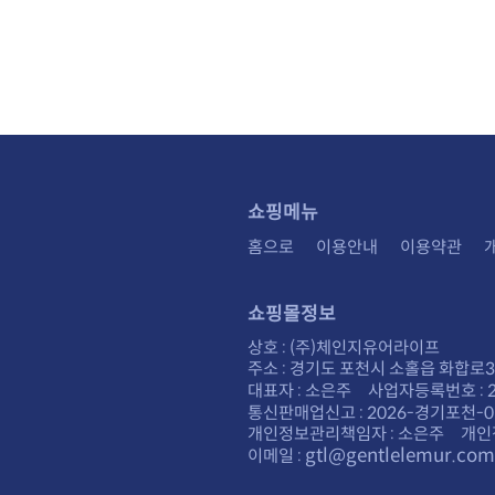
쇼핑메뉴
홈으로
이용안내
이용약관
쇼핑몰정보
상호 : (주)체인지유어라이프
주소 : 경기도 포천시 소홀읍 화합로30
대표자 : 소은주 사업자등록번호 : 28
통신판매업신고 : 2026-경기포천-0
개인정보관리책임자 : 소은주 개인
gtl@gentlelemur.com
이메일 :