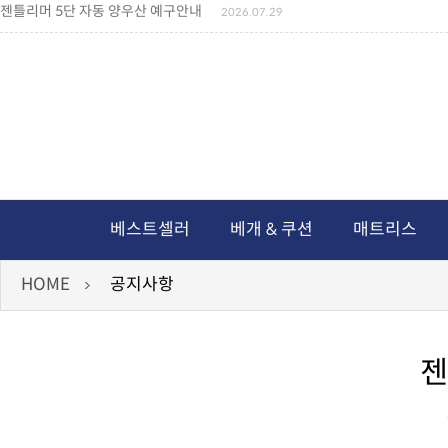
젠틀리머 5단 자동 양우산 예구안내
2026.07.29
젠틀리머 메모리제품 가격인상 안내
2026.07.27
왕나비경추베개 신상품 안내
2026.07.21
짐백(GYM BAG,보스톤백 중형) 배송일정 ..
2026.04.10
미니백팩 예구 안내
2026.04.14
독서쿠션 배송안내
2026.07.18
아름다운 디자인 양우산 예구안내
2026.06.30
통풍방석 신상품 안내
2026.06.02
월드컵 나눔방석 안내
2026.06.13
독서쿠션 2차 예구안내
2026.08.04
베스트셀러
베개 & 쿠션
매트리스
HOME
공지사항
젠