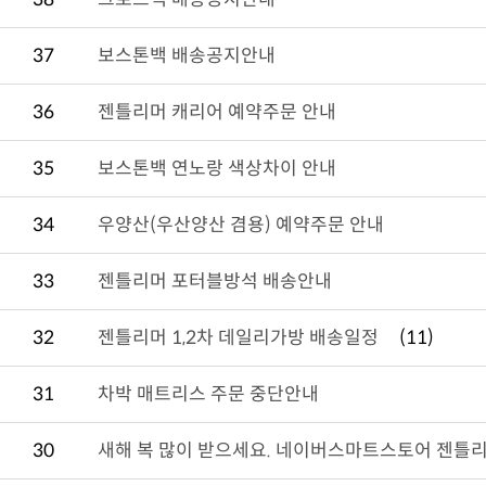
37
보스톤백 배송공지안내
36
젠틀리머 캐리어 예약주문 안내
35
보스톤백 연노랑 색상차이 안내
34
우양산(우산양산 겸용) 예약주문 안내
33
젠틀리머 포터블방석 배송안내
32
젠틀리머 1,2차 데일리가방 배송일정
(11)
31
차박 매트리스 주문 중단안내
30
새해 복 많이 받으세요. 네이버스마트스토어 젠틀리