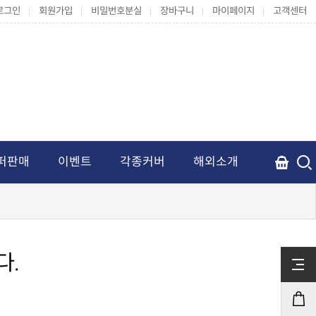
로그인
회원가입
비밀번호분실
장바구니
마이페이지
고객센터
퍼판매
이벤트
각종커버
해외소개
다.