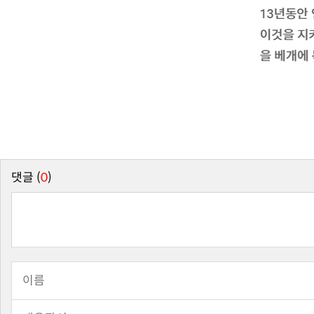
댓글 (
0
)