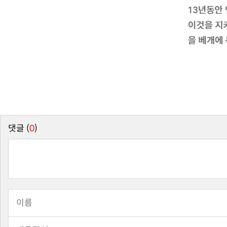
댓글 (
0
)