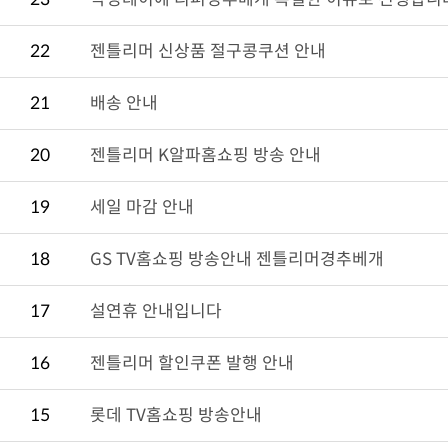
22
젠틀리머 신상품 절구콩쿠션 안내
21
배송 안내
20
젠틀리머 K알파홈쇼핑 방송 안내
19
세일 마감 안내
18
GS TV홈쇼핑 방송안내 젠틀리머경추베개
17
설연휴 안내입니다
16
젠틀리머 할인쿠폰 발행 안내
15
롯데 TV홈쇼핑 방송안내