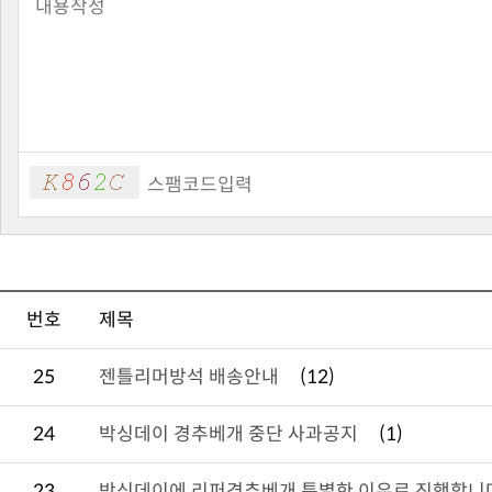
번호
제목
25
젠틀리머방석 배송안내
(12)
24
박싱데이 경추베개 중단 사과공지
(1)
23
박싱데이에 리퍼경추베개 특별한 이유로 진행합니