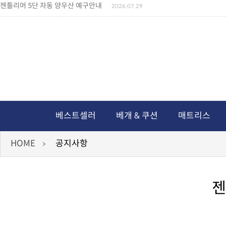
젠틀리머 5단 자동 양우산 예구안내
2026.07.29
젠틀리머 메모리제품 가격인상 안내
2026.07.27
왕나비경추베개 신상품 안내
2026.07.21
짐백(GYM BAG,보스톤백 중형) 배송일정 ..
2026.04.10
미니백팩 예구 안내
2026.04.14
독서쿠션 배송안내
2026.07.18
아름다운 디자인 양우산 예구안내
2026.06.30
통풍방석 신상품 안내
2026.06.02
월드컵 나눔방석 안내
2026.06.13
독서쿠션 2차 예구안내
2026.08.04
베스트셀러
베개 & 쿠션
매트리스
HOME
공지사항
젠