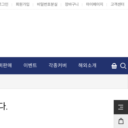
로그인
회원가입
비밀번호분실
장바구니
마이페이지
고객센터
퍼판매
이벤트
각종커버
해외소개
다.