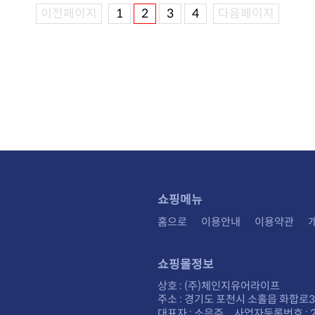
이전페이지
1
2
3
4
다음페이지
쇼핑메뉴
홈으로
이용안내
이용약관
쇼핑몰정보
상호 : (주)체인지유어라이프
주소 : 경기도 포천시 소홀읍 화합로30
대표자 : 소은주 사업자등록번호 : 28