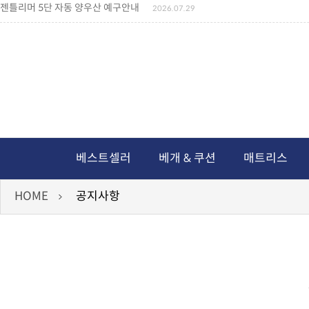
젠틀리머 5단 자동 양우산 예구안내
2026.07.29
젠틀리머 메모리제품 가격인상 안내
2026.07.27
왕나비경추베개 신상품 안내
2026.07.21
짐백(GYM BAG,보스톤백 중형) 배송일정 ..
2026.04.10
미니백팩 예구 안내
2026.04.14
독서쿠션 배송안내
2026.07.18
아름다운 디자인 양우산 예구안내
2026.06.30
통풍방석 신상품 안내
2026.06.02
월드컵 나눔방석 안내
2026.06.13
독서쿠션 2차 예구안내
2026.08.04
베스트셀러
베개 & 쿠션
매트리스
HOME
공지사항