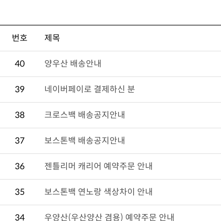
번호
제목
40
양우산 배송안내
39
네이버페이로 결제하신 분
38
크로스백 배송공지안내
37
보스톤백 배송공지안내
36
젠틀리머 캐리어 예약주문 안내
35
보스톤백 연노랑 색상차이 안내
34
우양산(우산양산 겸용) 예약주문 안내