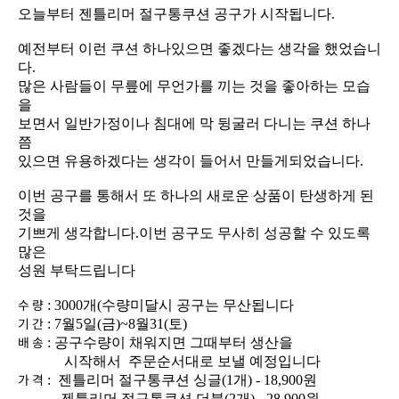
오늘부터 젠틀리머 절구통쿠션 공구가 시작됩니다.
다.
을
쯤
있으면 유용하겠다는 생각이 들어서 만들게되었습니다.
것을
많은
성원 부탁드립니다
수 량
: 3000개(수량미달시 공구는 무산됩니다
기 간
: 7월5일(금)~8월31(토)
배 송
: 공구수량이 채워지면 그때부터 생산을
시작해서 주문순서대로 보낼 예정입니다
가 격
: 젠틀리머 절구통쿠션 싱글(1개) - 18,900원
젠틀리머 절구통쿠션 더블(2개) - 28,900원