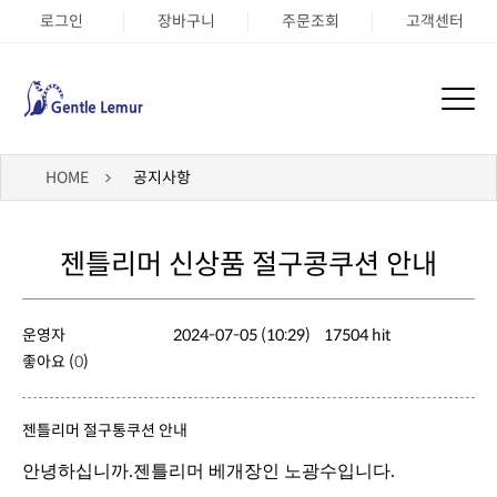
로그인
장바구니
주문조회
고객센터
HOME
공지사항
젠틀리머 신상품 절구콩쿠션 안내
운영자
2024-07-05 (10:29)
17504 hit
좋아요 (
0
)
젠틀리머 절구통쿠션 안내
안녕하십니까.젠틀리머 베개장인 노광수입니다.