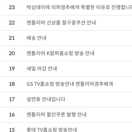
23
박싱데이에 리퍼경추베개 특별한 이유로 진행합니
22
젠틀리머 신상품 절구콩쿠션 안내
21
배송 안내
20
젠틀리머 K알파홈쇼핑 방송 안내
19
세일 마감 안내
18
GS TV홈쇼핑 방송안내 젠틀리머경추베개
17
설연휴 안내입니다
16
젠틀리머 할인쿠폰 발행 안내
15
롯데 TV홈쇼핑 방송안내