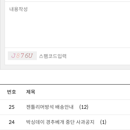
번호
제목
25
젠틀리머방석 배송안내
(12)
24
박싱데이 경추베개 중단 사과공지
(1)