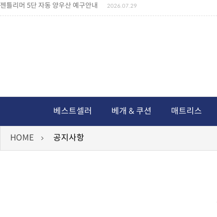
젠틀리머 5단 자동 양우산 예구안내
2026.07.29
젠틀리머 메모리제품 가격인상 안내
2026.07.27
왕나비경추베개 신상품 안내
2026.07.21
짐백(GYM BAG,보스톤백 중형) 배송일정 ..
2026.04.10
미니백팩 예구 안내
2026.04.14
독서쿠션 배송안내
2026.07.18
아름다운 디자인 양우산 예구안내
2026.06.30
통풍방석 신상품 안내
2026.06.02
월드컵 나눔방석 안내
2026.06.13
독서쿠션 2차 예구안내
2026.08.04
베스트셀러
베개 & 쿠션
매트리스
HOME
공지사항