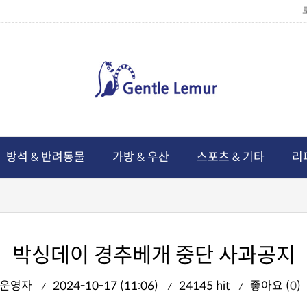
방석 & 반려동물
가방 & 우산
스포츠 & 기타
리
박싱데이 경추베개 중단 사과공지
운영자
2024-10-17 (11:06)
24145 hit
좋아요 (
0
)