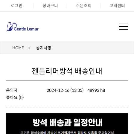
로그인
장바구니
주문조회
고객센터
HOME
공지사항
젠틀리머방석 배송안내
운영자
2024-12-16 (13:35)
48993 hit
좋아요 (
0
)