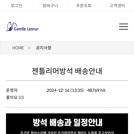
로그인
장바구니
주문조회
고객센터
HOME
공지사항
젠틀리머방석 배송안내
운영자
2024-12-16 (13:35)
48769 hit
좋아요 (
0
)